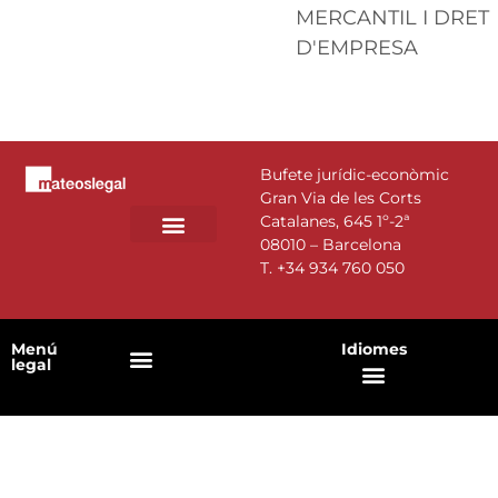
MERCANTIL I DRET
D'EMPRESA
Bufete jurídic-econòmic
Gran Via de les Corts
Catalanes, 645 1º-2ª
08010 – Barcelona
T.
+34 934 760 050
Menú
Idiomes
legal