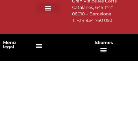
Gran Via de les Corts
Catalanes, 645 1º-2ª
08010 – Barcelona
T.
+34 934 760 050
Menú
Idiomes
legal