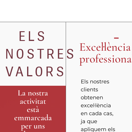
ELS
Excel·lència
NOSTRES
professiona
VALORS
Els nostres
clients
La nostra
obtenen
activitat
excel·lència
està
en cada cas,
emmarcada
ja que
per uns
apliquem els