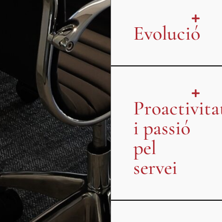
Evolució
Proactivita
i passió
pel
servei