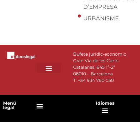
D’EMPRESA
URBANISME
Bufete jurídic-econòmic
Gran Via de les Corts
Catalanes, 645 1º-2ª
08010 – Barcelona
T.
+34 934 760 050
Menú
Idiomes
legal