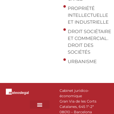
PROPRIÉTÉ
INTELLECTUELLE
ET INDUSTRIELLE
DROIT SOCIÉTAIRE
ET COMMERCIAL.
DROIT DES
SOCIÉTÉS
URBANISME
Cabinet juridico-
économique
Gran Via de les Corts
Catalanes, 645 1º-2ª
08010 – Barcelona
DOMAINES D’ACTIVITÉ
NOTRE ÉQUIPE