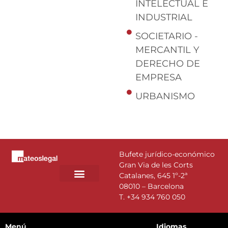
INTELECTUAL E
INDUSTRIAL
SOCIETARIO -
MERCANTIL Y
DERECHO DE
EMPRESA
URBANISMO
Bufete jurídico-económico
Gran Via de les Corts
Catalanes, 645 1º-2ª
08010 – Barcelona
T.
+34 934 760 050
Menú
Idiomas