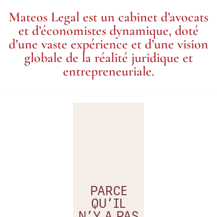
Mateos Legal est un cabinet d’avocats
TRAVAIL D’ÉQUIPE
et d’économistes dynamique, doté
ET EXPÉRIENCE
d’une vaste expérience et d’une vision
MULTIDISCIPLINAIRE
globale de la réalité juridique et
entrepreneuriale.
Notre
Le droit
cabinet
fiscal,
propose
civil,
des
commercial,
services
des
juridiques
sociétés
PARCE
et
et de la
QU’IL
économiques
famille,
N’Y A PAS