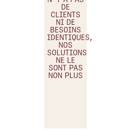
de
entre
DE
qualité,
autres
CLIENTS
adaptés
spécialités,
NI DE
aux
fait de
BESOINS
besoins
Mateos
IDENTIQUES,
NOS
de
Legal un
SOLUTIONS
chacun
cabinet
NE LE
de nos
polyvalent,
SONT PAS
clients, en
offrant un
NON PLUS
nous
service
engageant
transparent
à leurs
et fiable.
côtés du
début à la
fin.