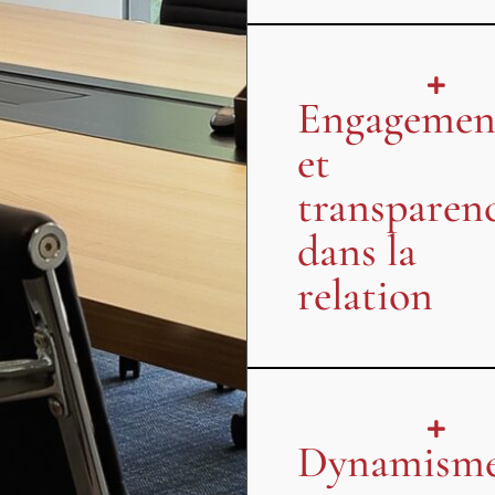
Engagemen
et
transparen
dans la
relation
Dynamism