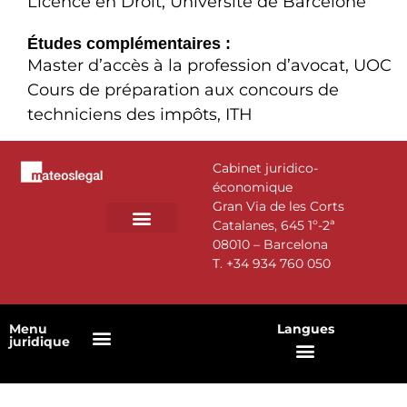
Licence en Droit, Université de Barcelone
Études complémentaires :
Master d’accès à la profession d’avocat, UOC
Cours de préparation aux concours de
techniciens des impôts, ITH
Cabinet juridico-
économique
Gran Via de les Corts
Catalanes, 645 1º-2ª
08010 – Barcelona
DOMAINES D’ACTIVITÉ
NOTRE ÉQUIPE
T.
+34 934 760 050
Menu
Langues
juridique
Politique en matière de cookies
Politique de confidentialité