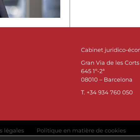
Cabinet juridico-éc
Gran Via de les Corts
645 1º-2ª
08010 – Barcelona
T. +34 934 760 050
s légales
Politique en matière de cookies