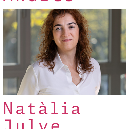
Natàlia
Julve