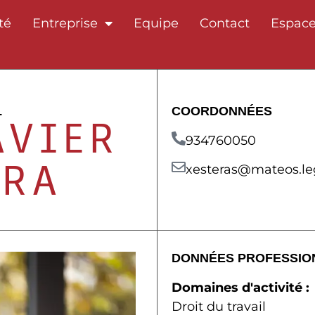
té
Entreprise
Equipe
Contact
Espace
L
COORDONNÉES
AVIER
934760050
RRA
xesteras@mateos.le
DONNÉES PROFESSIO
Domaines d'activité :
Droit du travail