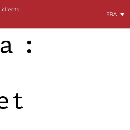
 clients
FRA
a :
et