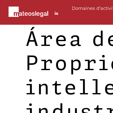
Domaines d’activi
Área d
Propri
intell
indust