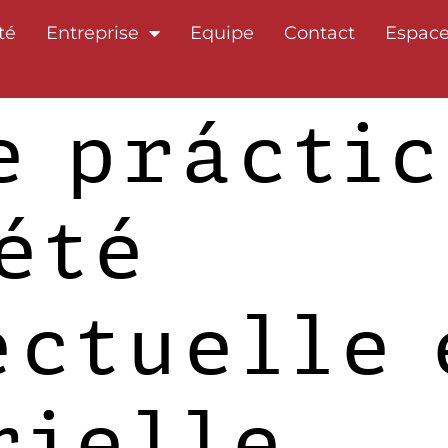
té
Entreprise
Equipe
Contact
Espace
e práctic
été
ectuelle 
rielle