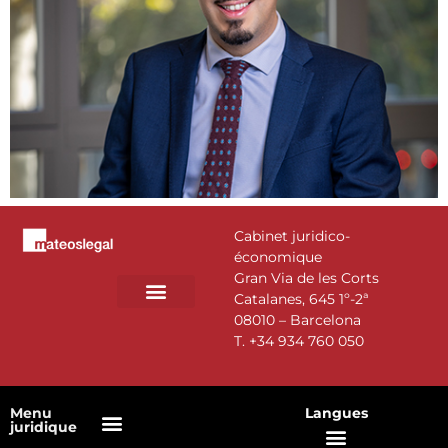
Cabinet juridico-
économique
Gran Via de les Corts
Catalanes, 645 1º-2ª
08010 – Barcelona
DOMAINES D’ACTIVITÉ
NOTRE ÉQUIPE
T.
+34 934 760 050
Menu
Langues
juridique