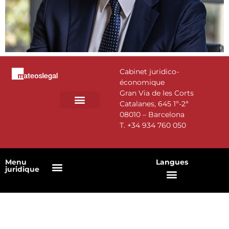
Cabinet juridico-
économique
Gran Via de les Corts
Catalanes, 645 1º-2ª
08010 – Barcelona
DOMAINES D’ACTIVITÉ
NOTRE ÉQUIPE
T.
+34 934 760 050
Menu
Langues
juridique
Politique en matière de cookies
Politique de confidentialité