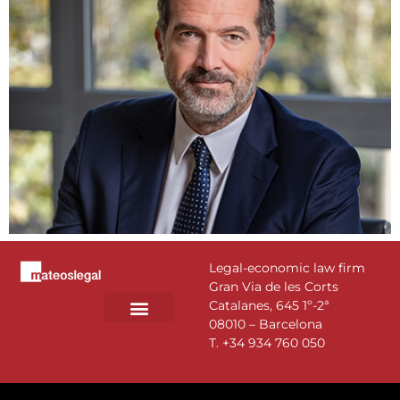
Legal-economic law firm
Gran Via de les Corts
Catalanes, 645 1º-2ª
08010 – Barcelona
PRACTICE AREAS
T.
+34 934 760 050