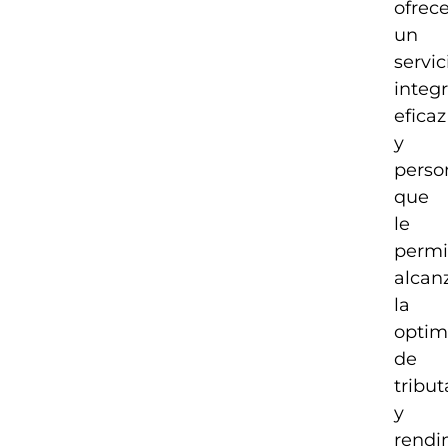
ofrec
un
servic
integr
eficaz
y
perso
que
le
permi
alcan
la
optim
de
tribu
y
rendi