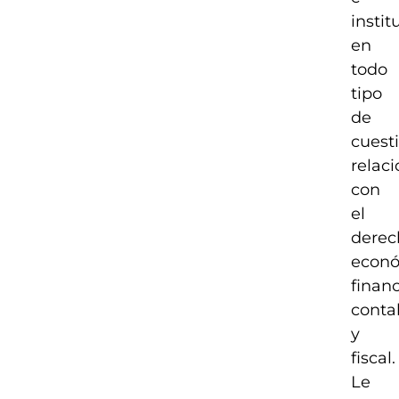
instit
en
todo
tipo
de
cuest
relac
con
el
derec
econ
financ
conta
y
fiscal.
Le