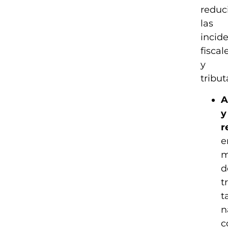
reduc
las
incid
fiscal
y
tribut
A
y
r
e
m
d
t
t
n
c