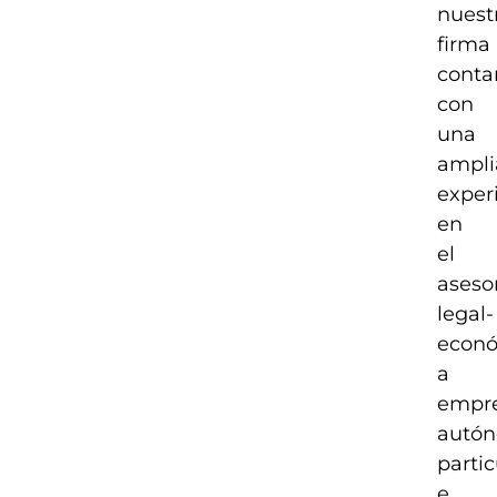
nuest
firma
cont
con
una
ampli
exper
en
el
aseso
legal-
econ
a
empre
autón
partic
e