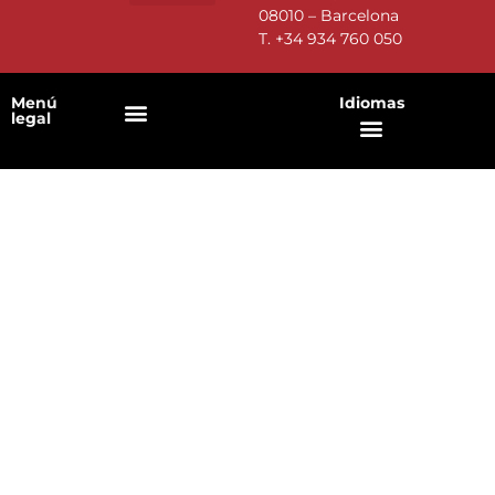
08010 – Barcelona
T.
+34 934 760 050
Menú
Idiomas
legal