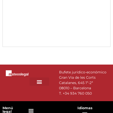
Bufete jurídico-económico
Gran Via de les Corts
Catalanes, 645 1º-2ª
08010 – Barcelona
T.
+34 934 760 050
Menú
Idiomas
legal