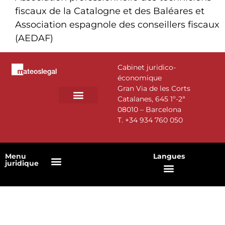
fiscaux de la Catalogne et des Baléares et
Association espagnole des conseillers fiscaux
(AEDAF)
Cabinet juridico-
économique
Gran Via de les Corts
Catalanes, 645 1º-2ª
08010 – Barcelona
DOMAINES D’ACTIVITÉ
NOTRE ÉQUIPE
T.
+34 934 760 050
Menu
Langues
juridique
Politique en matière de cookies
Politique de confidentialité