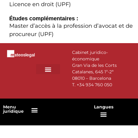
Licence en droit (UPF)
Études complémentaires :
Master d’accès à la profession d’avocat et de
procureur (UPF)
Cabinet juridico-
économique
Gran Via de les Corts
Catalanes, 645 1º-2ª
08010 – Barcelona
DOMAINES D’ACTIVITÉ
NOTRE ÉQUIPE
T.
+34 934 760 050
Menu
Langues
juridique
Politique en matière de cookies
Politique de confidentialité