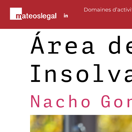
Domaines d’activi
Área d
Insolv
Nacho Go