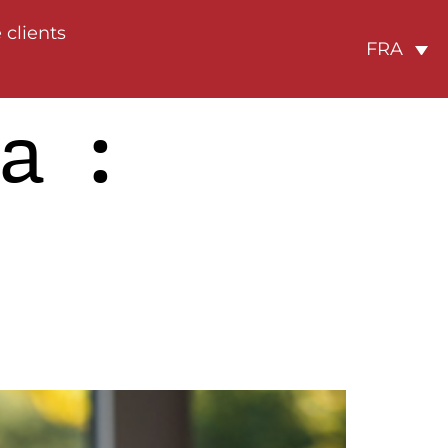
 clients
FRA
a :