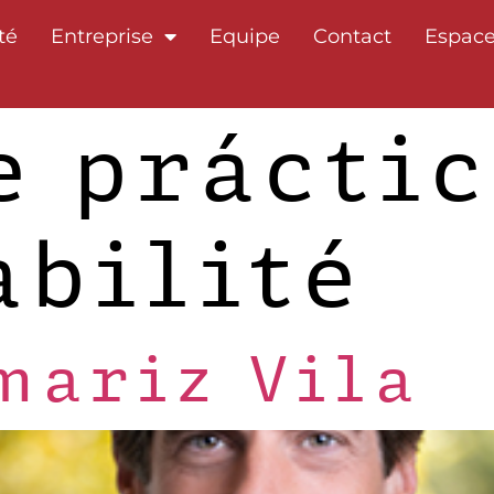
té
Entreprise
Equipe
Contact
Espace
e práctic
abilité
mariz Vila