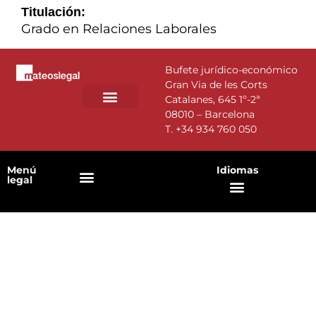
Titulación:
Grado en Relaciones Laborales
Bufete jurídico-económico
Gran Via de les Corts
Catalanes, 645 1º-2ª
08010 – Barcelona
T.
+34 934 760 050
Menú
Idiomas
legal