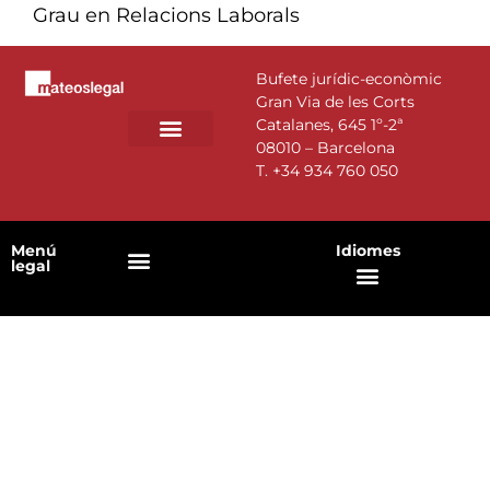
Grau en Relacions Laborals
Bufete jurídic-econòmic
Gran Via de les Corts
Catalanes, 645 1º-2ª
08010 – Barcelona
T.
+34 934 760 050
Menú
Idiomes
legal