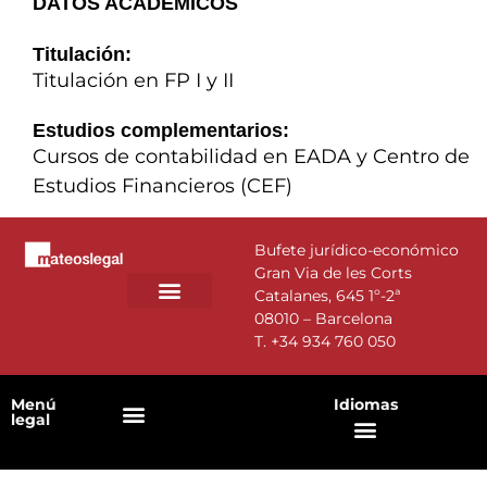
DATOS ACADÉMICOS
Titulación:
Titulación en FP I y II
Estudios complementarios:
Cursos de contabilidad en EADA y Centro de
Estudios Financieros (CEF)
Bufete jurídico-económico
Gran Via de les Corts
Catalanes, 645 1º-2ª
08010 – Barcelona
T.
+34 934 760 050
Menú
Idiomas
legal