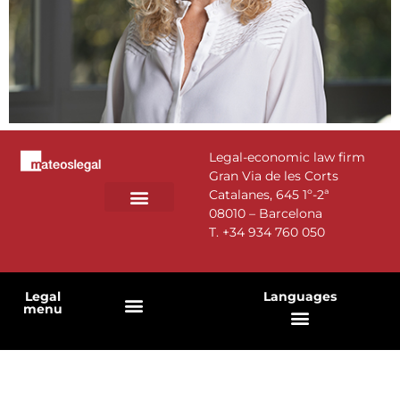
Legal-economic law firm
Gran Via de les Corts
Catalanes, 645 1º-2ª
08010 – Barcelona
PRACTICE AREAS
T.
+34 934 760 050
Legal
Languages
menu