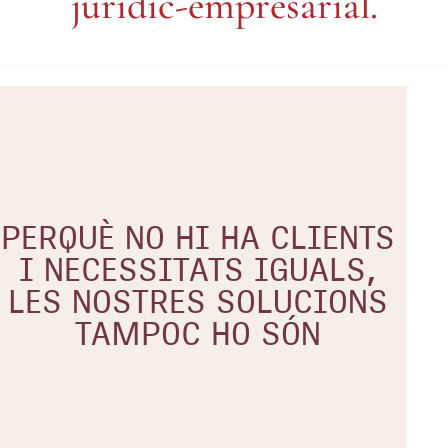
EXPERIÈN
jurídic-empresarial.
TIDISCIPL
PERQUÈ NO HI HA CLIENTS
I NECESSITATS IGUALS,
LES NOSTRES SOLUCIONS
TAMPOC HO SÓN