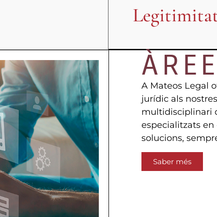
Legitimitat
ÀRE
A Mateos Legal o
jurídic als nost
multidisciplinar
especialitzats en
solucions, sempr
Saber més