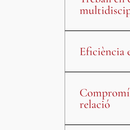
multidiscip
Eficiència 
Compromís 
relació