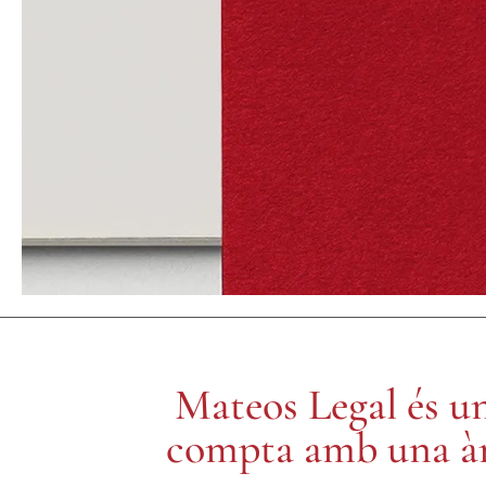
TRE
Mateos Legal és u
compta amb una àmpl