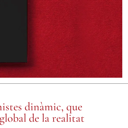
QUIP
istes dinàmic, que
lobal de la realitat