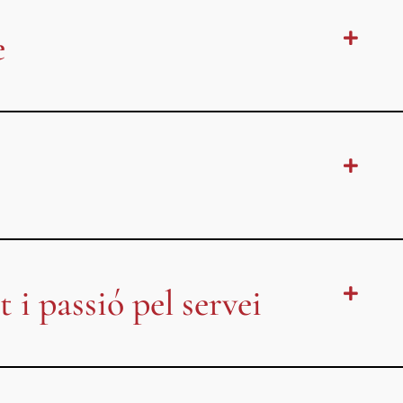
e
t i passió pel servei