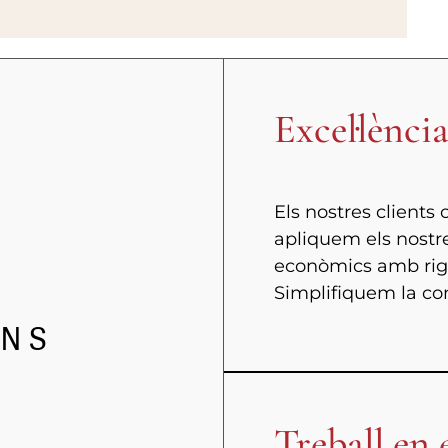
Excel·lènci
Els nostres clients
apliquem els nostre
econòmics amb rigor
Simplifiquem la co
UNS
Treball en 