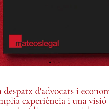
BALL EN E
n despatx d'advocats i econom
ia experiència i una visió g