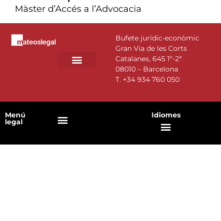
Màster d’Accés a l’Advocacia
Bufete jurídic-econòmic
Gran Via de les Corts
Catalanes, 645 1º-2ª
08010 – Barcelona
T.
+34 934 760 050
Menú
Idiomes
legal