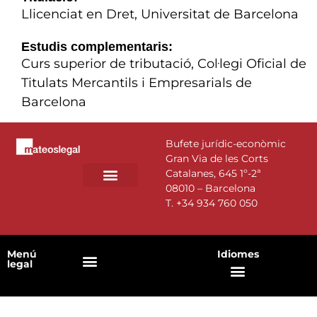
Llicenciat en Dret, Universitat de Barcelona
Estudis complementaris:
Curs superior de tributació, Col·legi Oficial de
Titulats Mercantils i Empresarials de
Barcelona
Bufete jurídic-econòmic
Gran Via de les Corts
Catalanes, 645 1º-2ª
08010 – Barcelona
T.
+34 934 760 050
Menú
Idiomes
legal