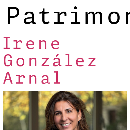
Patrimo
Irene
González
Arnal