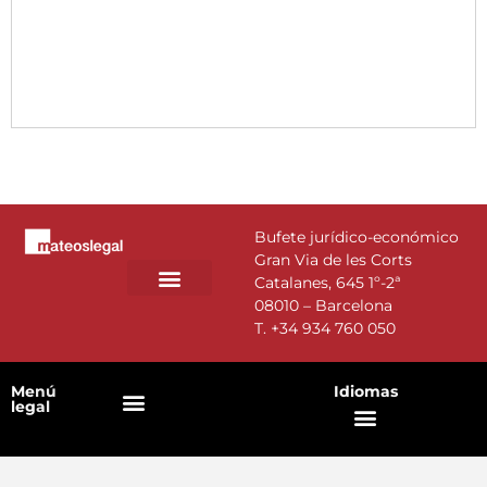
Bufete jurídico-económico
Gran Via de les Corts
Catalanes, 645 1º-2ª
08010 – Barcelona
T.
+34 934 760 050
Menú
Idiomas
legal