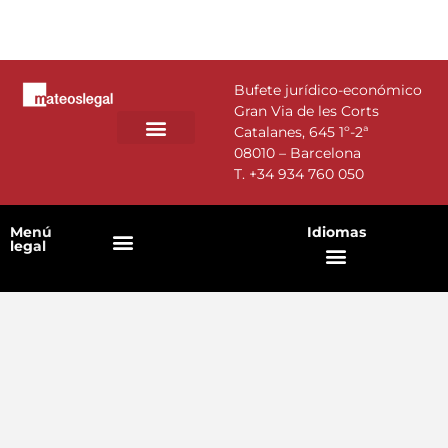
Bufete jurídico-económico
Gran Via de les Corts
Catalanes, 645 1º-2ª
08010 – Barcelona
T.
+34 934 760 050
Menú
Idiomas
legal