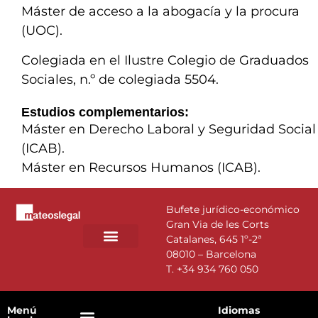
Máster de acceso a la abogacía y la procura
(UOC).
Colegiada en el Ilustre Colegio de Graduados
Sociales, n.º de colegiada 5504.
Estudios complementarios:
Máster en Derecho Laboral y Seguridad Social
(ICAB).
Máster en Recursos Humanos (ICAB).
Bufete jurídico-económico
Gran Via de les Corts
Catalanes, 645 1º-2ª
08010 – Barcelona
T.
+34 934 760 050
Menú
Idiomas