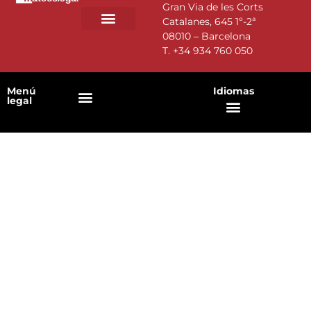
Gran Via de les Corts
Catalanes, 645 1º-2ª
08010 – Barcelona
T.
+34 934 760 050
Menú
Idiomas
legal