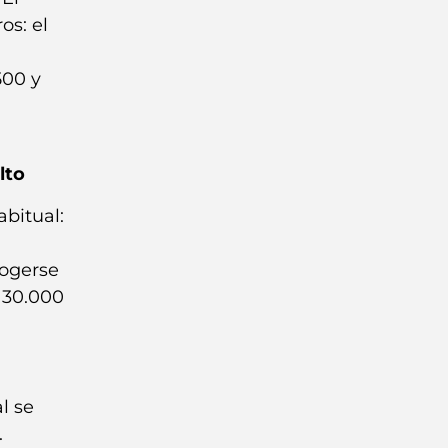
os: el
500 y
lto
bitual:
cogerse
a 30.000
l se
.