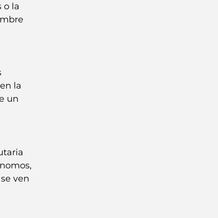
 o la
iembre
s
en la
e un
utaria
tónomos,
 se ven