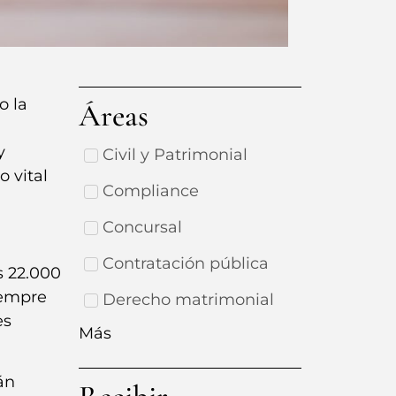
o la
Áreas
y
Civil y Patrimonial
 vital
Compliance
Concursal
Contratación pública
s 22.000
iempre
Derecho matrimonial
es
Más
án