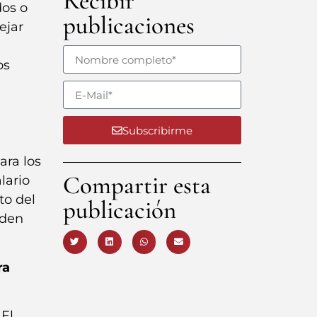
Recibir
dos o
publicaciones
ejar
os
Subscribirme
ara los
Compartir esta
lario
to del
publicación
eden
ra
 El