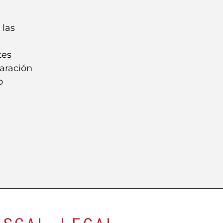
 las
tes
laración
o